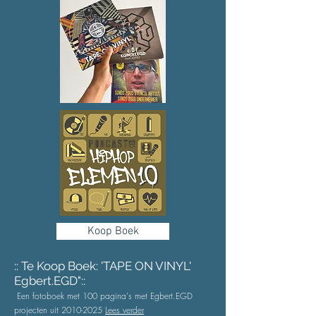
Koop Boek
:: Te Koop Boek: 'TAPE ON VINYL'
Egbert.EGD"::
Een fotoboek met 100 pagina's
met Egbert.EGD
projecten uit
2010-2025
Lees verder