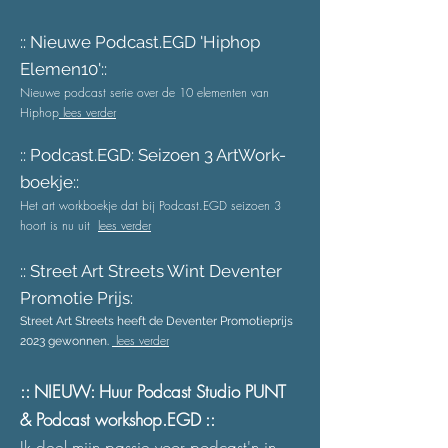
:
: Nieuwe Podcast.EGD 'Hiphop
Elemen10'::
Nieuwe podcast serie over de 10 elementen van
Hiphop
lees verder
:: Podcast.EGD: Seizoen 3 ArtWork-
boekje::
Het art workboekje dat bij Podcast.EGD seizoen 3
hoort
is nu uit
lees verder
:: Street Art Streets Wint Deventer
Promotie Prijs:
Street Art Streets heeft de Deventer Promotieprijs
lees verder
2023 gewonnen.
:: NIEUW: Huur Podcast Studio PUNT
& Podcast workshop.EGD ::
Ik deel mijn passie voor podcast'n in