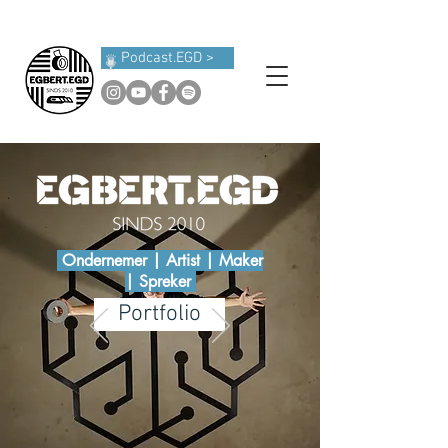
Podcast.EGD >
Ondernemer | Artist | Maker
| Spreker
Portfolio