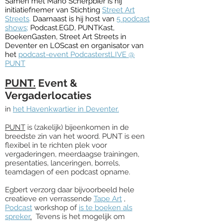
Samen met Mano Scherpbier is hij
initiatiefnemer van Stichting
Street Art
Streets
.
Daarnaast is hij host van
5
podcast
shows
;
Podcast.EGD, PUNTKast,
BoekenGasten, Street Art Streets in
Deventer en LOScast en organisator van
het
podcast-event PodcasterstLIVE @
PUNT
PUNT.
Event &
Vergaderlocaties
in
het Havenkwartier in Deventer.
PUNT
is (zakelijk)
bijeenkomen in de
breedste zin van het woord.
PUNT is een
flexibel in te richten plek voor
vergaderingen, meerdaagse trainingen,
presentaties, lanceringen, borrels,
teamdagen of een podcast opname.
Egbert verzorg daar bijvoorbeeld hele
creatieve en verrassende
Tape Art
,
Podcast
workshop of
is te boeken als
spreker
.
Tevens is het mogelijk om