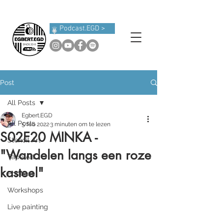
Podcast.EGD >
Post
All Posts
Egbert.EGD
All Posts
5 feb 2022
3 minuten om te lezen
S02E20 MINKA -
Stencil Art
"Wandelen langs een roze
Tape Art
kasteel"
Podcast
Workshops
Live painting