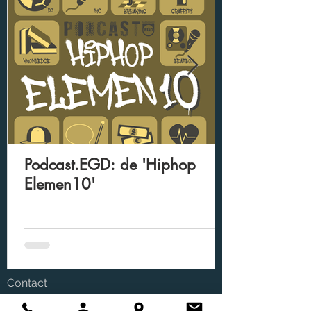
Podcast.EGD: de 'Hiphop
Elemen10'
Contact
Bel of What's App Egbert.EGD