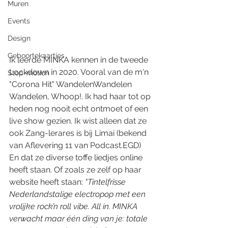
Muren
Events
Design
Geboortekaartjes
Ik leerde MINKA kennen in de tweede 
Lockdown in 2020. Vooral van de m'n 
Stop-motion
"Corona Hit" WandelenWandelen 
Wandelen, Whoop!. Ik had haar tot op 
heden nog nooit echt ontmoet of een 
live show gezien. Ik wist alleen dat ze 
ook Zang-lerares is bij Limai (bekend 
van Aflevering 11 van Podcast.EGD) 
En dat ze diverse toffe liedjes online 
heeft staan. Of zoals ze zelf op haar 
website heeft staan: 
"Tintelfrisse 
Nederlandstalige electropop met een 
vrolijke rock’n roll vibe. All in. MINKA 
verwacht maar één ding van je: totale 