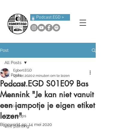
Podcast.EGD >
Post
All Posts
Egbert.EGD
All Posts
13 mei 2020
2 minuten om te lezen
Podcast.EGD S01E09 Bas
Stencil Art
Mennink "Je kan niet vanuit
Tape Art
een jampotje je eigen etiket
Podcast
lezen"
Workshops
Bijgewerkt op:
14 mei 2020
Live painting