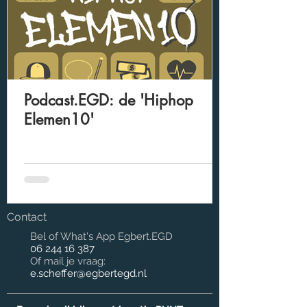
Podcast.EGD: de 'Hiphop
Elemen10'
Contact
Bel of What's App Egbert.EGD
06 244 16 387
Of mail je vraag:
e.scheffer@egbertegd.nl