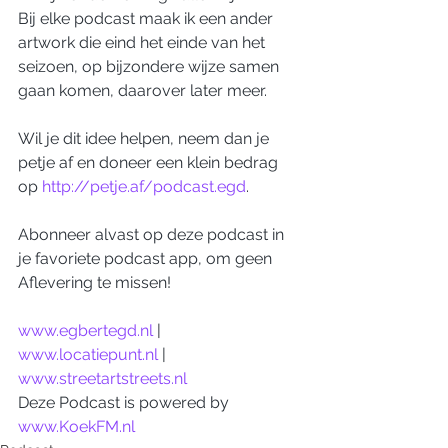
Bij elke podcast maak ik een ander 
artwork die eind het einde van het 
seizoen, op bijzondere wijze samen 
gaan komen, daarover later meer. 
Wil je dit idee helpen, neem dan je 
petje af en doneer een klein bedrag 
op 
http://petje.af/podcast.egd
.
Abonneer alvast op deze podcast in 
je favoriete podcast app, om geen 
Aflevering te missen!
www.egbertegd.nl
 | 
www.locatiepunt.nl
 | 
www.streetartstreets.nl
Deze Podcast is powered by 
www.KoekFM.nl