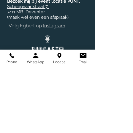
Bezoek mij bij event locatie
PUNT.
Scheepvaartstraat 7
7411 MB
Deventer
(maak wel even een afspraak)
Volg Egbert op
Instagram
Huur een Podcast Studio
Phone
WhatsApp
Locatie
Email
Luister: Podcast.EGD | BoekenGasten
PUNTkast | Street Art Streets Podcast
Locatie PUNT