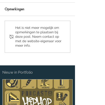
Opmerkingen
Podcast.EGD Seizoen 3
Podcast.EGD S0
Het is niet meer mogelijk om
opmerkingen te plaatsen bij
ArtBoekje
RUTGER - “Open 
deze post. Neem contact op
Manische Psycho
met de website-eigenaar voor
meer info.
Nieuw in Portfolio