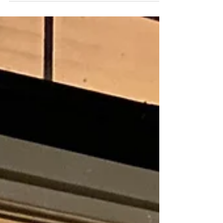
Bierbrouwerij. Mij werd gevraagd een vrije
impressie te maken van de Korenwolf uit
het logo van Gulpner, en daarin de visie en
concept van Het Lokaal te verwerken. De
basis is de Korenwolf met natuurlijk een
Gulpner biertje in zijn hand, met het
stadslogo van Amersfoort erop, als
verwijzing naar “Lokaal inkopen”. De rode
cirkel en groene blaadjes komen uit het l