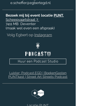
e.scheffer@egbertegd.nl
Bezoek mij bij event locatie
PUNT.
Scheepvaartstraat 7
7411 MB
Deventer
(maak wel even een afspraak)
Volg Egbert op
Instagram
Huur een Podcast Studio
Luister: Podcast.EGD | BoekenGasten
PUNTkast | Street Art Streets Podcast
Locatie PUNT