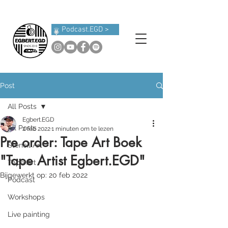
Podcast.EGD >
Post
All Posts
Egbert.EGD
All Posts
2 feb 2022
1 minuten om te lezen
Pre order: Tape Art Boek
Stencil Art
"Tape Artist Egbert.EGD"
Tape Art
Bijgewerkt op:
20 feb 2022
Podcast
Workshops
Live painting