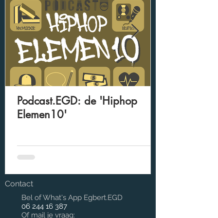
Podcast.EGD: de 'Hiphop
Elemen10'
Contact
Bel of What's App Egbert.EGD
06 244 16 387
Of mail je vraag: