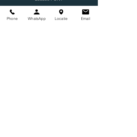
Phone
WhatsApp
Locatie
Email
Street Art Streets
Do Not Sell My Personal Information