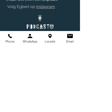
Volg Egbert op
Instagram
Huur een Podcast Studio
Phone
WhatsApp
Locatie
Email
Luister: Podcast.EGD | BoekenGasten
PUNTkast | Street Art Streets Podcast
Locatie PUNT
Street Art Streets