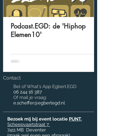
Podcast.EGD: de 'Hiphop
Elemen10'
Contact
Bel of What's App Egbert.EGD
06 244 16 387
Of mail je vraag:
e.scheffer@egbertegd.nl
Bezoek mij bij event locatie
PUNT.
Scheepvaartstraat 7
7411 MB
Deventer
(maak wel even een afspraak)