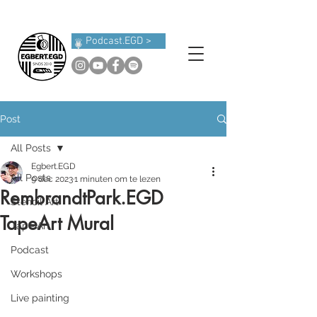
Podcast.EGD >
Post
All Posts
Egbert.EGD
All Posts
9 dec 2023
1 minuten om te lezen
RembrandtPark.EGD
Stencil Art
TapeArt Mural
Tape Art
Podcast
Workshops
Live painting