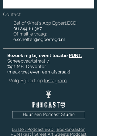
Contact
Bel of What's App Egbert.EGD
06 244 16 387
Of mail je vraag:
e.scheffer@egbertegd.nl
Bezoek mij bij event locatie
PUNT.
Scheepvaartstraat 7
7411 MB
Deventer
(maak wel even een afspraak)
Volg Egbert op
Instagram
Huur een Podcast Studio
Luister: Podcast.EGD | BoekenGasten
PUNTkast | Street Art Streets Podcast