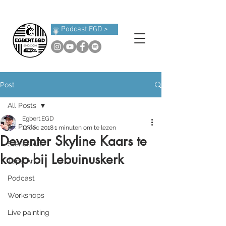
Podcast.EGD >
Post
All Posts
Egbert.EGD
All Posts
11 dec 2018
1 minuten om te lezen
Deventer Skyline Kaars te
Stencil Art
koop bij Lebuinuskerk
Tape Art
Podcast
Workshops
Live painting