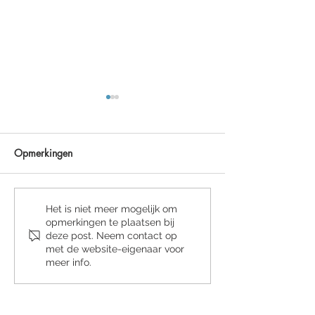
Opmerkingen
PUNT Tape Art
Nu te koop: Tape
Het is niet meer mogelijk om
opmerkingen te plaatsen bij
Sokken.EGD!
Boek.EGD
deze post. Neem contact op
met de website-eigenaar voor
meer info.