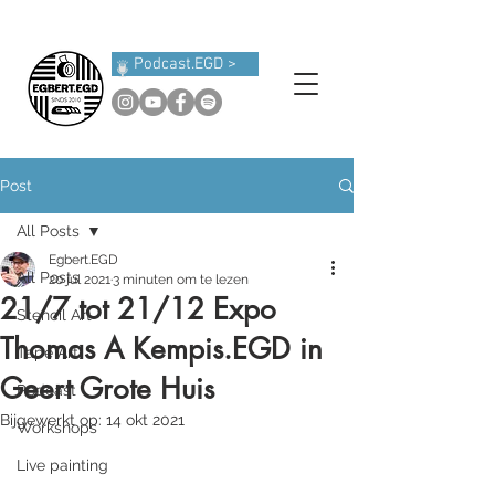
Podcast.EGD >
Post
All Posts
Egbert.EGD
All Posts
20 jul 2021
3 minuten om te lezen
21/7 tot 21/12 Expo
Stencil Art
Thomas A Kempis.EGD in
Tape Art
Geert Grote Huis
Podcast
Bijgewerkt op:
14 okt 2021
Workshops
Live painting